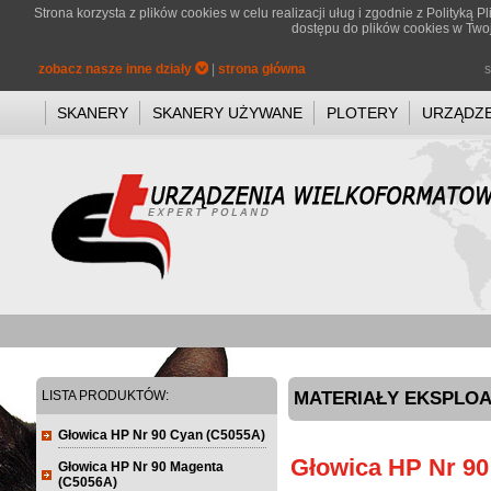
Strona korzysta z plików cookies w celu realizacji uług i zgodnie z
Polityką P
dostępu do plików cookies w Twoj
zobacz nasze inne działy
|
strona główna
s
SKANERY
SKANERY UŻYWANE
PLOTERY
URZĄDZE
LISTA PRODUKTÓW:
MATERIAŁY EKSPLOA
Głowica HP Nr 90 Cyan (C5055A)
Głowica HP Nr 90
Głowica HP Nr 90 Magenta
(C5056A)