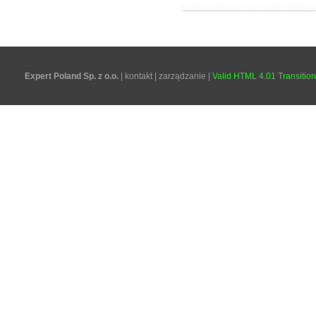
Expert Poland Sp. z o.o.
|
kontakt
|
zarządzanie
|
Valid HTML 4.01 Transition