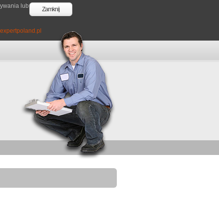
wywania lub
Zamknij
expertpoland.pl