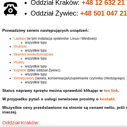
Oddział Kraków:
+48 12 632 21
Oddział Żywiec:
+48 501 047 2
Prowadzimy serwis następujących urządzeń:
Laptopy
(w tym instalacja systemów: Linux i Windows)
wszystkie typy
Drukarki
wszystkie typy
Skanery wielkoformatowe
wszystkie typy
Plotery
wszystkie typy
Kopiarki
(tylko oddział Żywiec)
wszystkie typy
Klimatyzatory
(serwis, konserwacja/uzupełnianie czynnika chłodzącego)
wszystkie typy
Status naprawy sprzętu można sprawdzić klikając w
ten link
.
W przypadku pytań o usługi serwisowe prosimy o
kontakt
.
Wszystkie ceny przedstawione na stronie są cenami netto, jeśli
inaczej.
Oddział Kraków: