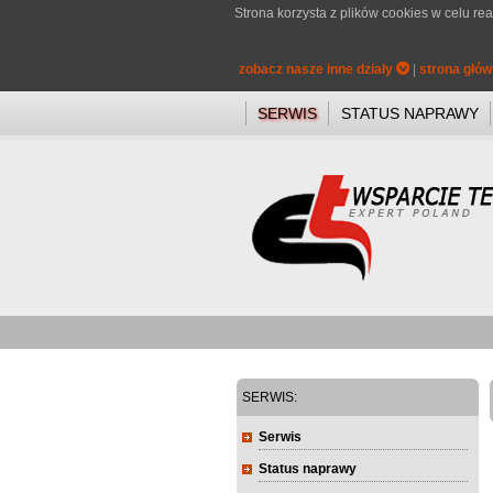
Strona korzysta z plików cookies w celu rea
zobacz nasze inne działy
|
strona głó
SERWIS
STATUS NAPRAWY
SERWIS:
Serwis
Status naprawy