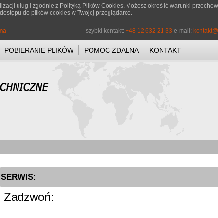
lizacji uług i zgodnie z
Polityką Plików Cookies
. Możesz określić warunki przecho
dostępu do plików cookies w Twojej przeglądarce.
wna
szybki kontakt:
+48 12 632 21 33
e-mail:
kontakt@
POBIERANIE PLIKÓW
POMOC ZDALNA
KONTAKT
SERWIS:
Zadzwoń: