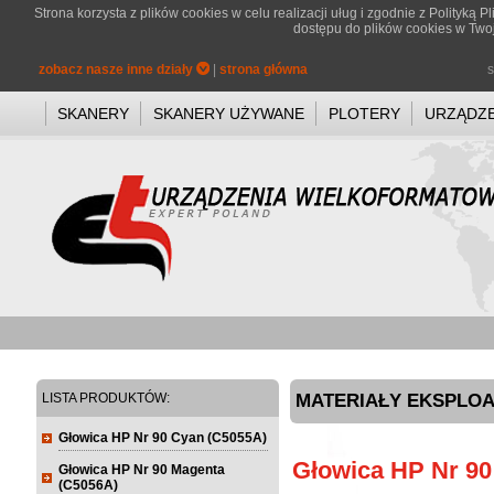
Strona korzysta z plików cookies w celu realizacji uług i zgodnie z
Polityką P
dostępu do plików cookies w Twoj
zobacz nasze inne działy
|
strona główna
s
SKANERY
SKANERY UŻYWANE
PLOTERY
URZĄDZE
LISTA PRODUKTÓW:
MATERIAŁY EKSPLOA
Głowica HP Nr 90 Cyan (C5055A)
Głowica HP Nr 90
Głowica HP Nr 90 Magenta
(C5056A)