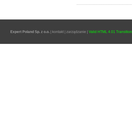
Expert Poland Sp. z o.o.
|
kontakt
|
zarządzanie
|
Valid HTML 4.01 Transition